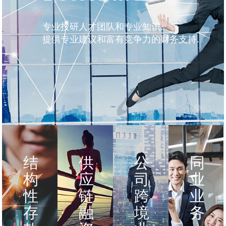
专业投研人才团队和专业知识.
提供专业建议和富有竞争力的财务支持.
结
供
公
同
构
应
司
业
性
链
跨
业
存
融
境
务