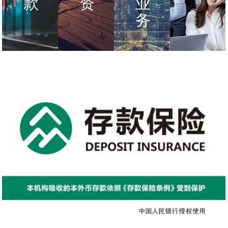
款
资
业
务
Structured
Supply
Corporate’s
FI
Deposit
Chain
Cross-
Banking
Financing
border
Service
Service
Business
Service