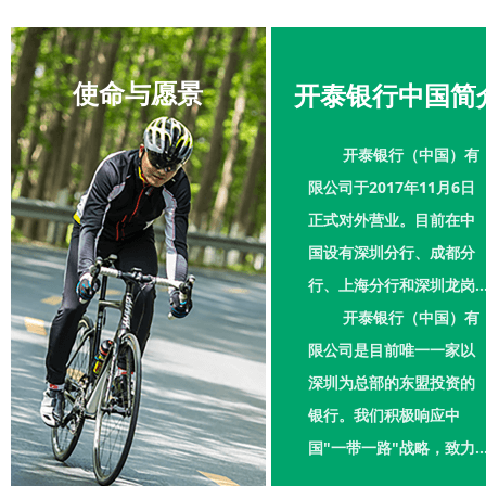
使命与愿景
开泰银行中国简
开泰银行（中国）有
限公司于2017年11月​6日
正式对外营业。目前在中
国设有深圳分行、成都分
行、上海分行和深圳龙岗
支行。
开泰银行（中国）有
限公司是目前唯一一家以
深圳为总部的东盟投资的
银行。我们积极响应中
国"一带一路"战略，致力
于为中国客户提供全方位