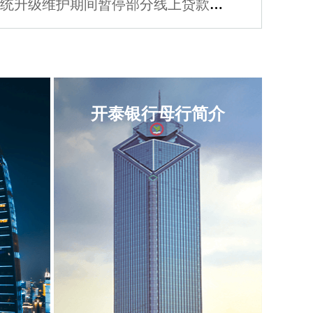
开
泰银行关于系统升级维护期间暂停部分线上贷款业务及企业网银服务的公告
开泰银行母行简介