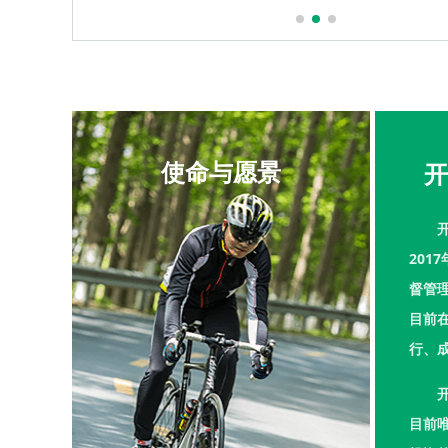
使命与愿景
开
201
督管
目前
行、
目前